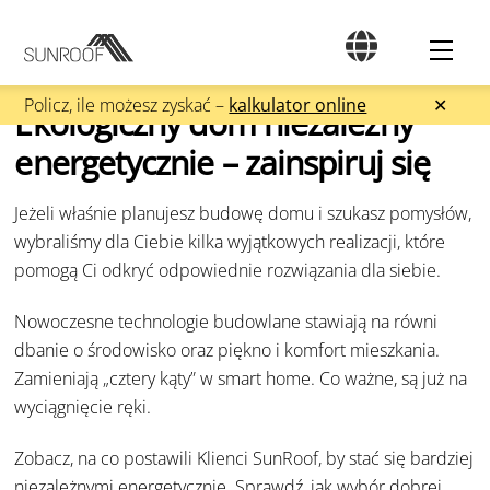
Skip
to
Men
content
Policz, ile możesz zyskać –
kalkulator online
✕
Ekologiczny dom niezależny
energetycznie – zainspiruj się
Jeżeli właśnie planujesz budowę domu i szukasz pomysłów,
wybraliśmy dla Ciebie kilka wyjątkowych realizacji, które
pomogą Ci odkryć odpowiednie rozwiązania dla siebie.
Nowoczesne technologie budowlane stawiają na równi
dbanie o środowisko oraz piękno i komfort mieszkania.
Zamieniają „cztery kąty” w smart home. Co ważne, są już na
wyciągnięcie ręki.
Zobacz, na co postawili
Klienci SunRoof,
by stać się bardziej
niezależnymi energetycznie. Sprawdź, jak wybór dobrej