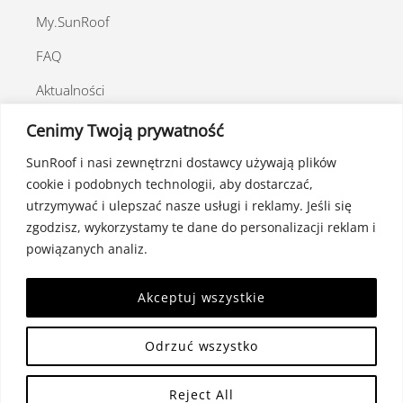
My.SunRoof
FAQ
Aktualności
Program poleceń
Cenimy Twoją prywatność
SunRoof i nasi zewnętrzni dostawcy używają plików
cookie i podobnych technologii, aby dostarczać,
utrzymywać i ulepszać nasze usługi i reklamy. Jeśli się
Kontakt
zgodzisz, wykorzystamy te dane do personalizacji reklam i
Polityka prywatności
powiązanych analiz.
Polityka Cookie
Akceptuj wszystkie
Odrzuć wszystko
©
Polska
2026
Reject All