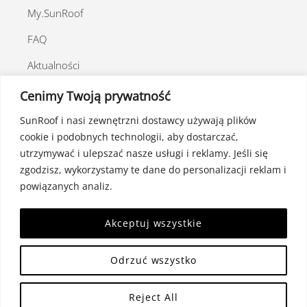
My.SunRoof
FAQ
Aktualności
Program poleceń
Cenimy Twoją prywatność
SunRoof i nasi zewnętrzni dostawcy używają plików
cookie i podobnych technologii, aby dostarczać,
utrzymywać i ulepszać nasze usługi i reklamy. Jeśli się
Kontakt
zgodzisz, wykorzystamy te dane do personalizacji reklam i
Polityka prywatności
powiązanych analiz.
Polityka Cookie
Akceptuj wszystkie
Odrzuć wszystko
©
Polska
2026
Reject All