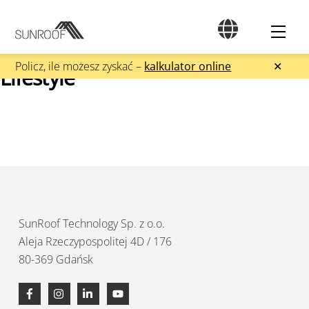
Skip
to
Men
content
Policz, ile możesz zyskać –
kalkulator online
✕
Lifestyle
SunRoof Technology Sp. z o.o.
Aleja Rzeczypospolitej 4D / 176
80-369 Gdańsk